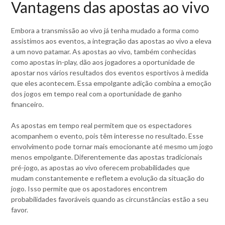
Vantagens das apostas ao vivo
Embora a transmissão ao vivo já tenha mudado a forma como
assistimos aos eventos, a integração das apostas ao vivo a eleva
a um novo patamar. As apostas ao vivo, também conhecidas
como apostas in-play, dão aos jogadores a oportunidade de
apostar nos vários resultados dos eventos esportivos à medida
que eles acontecem. Essa empolgante adição combina a emoção
dos jogos em tempo real com a oportunidade de ganho
financeiro.
As apostas em tempo real permitem que os espectadores
acompanhem o evento, pois têm interesse no resultado. Esse
envolvimento pode tornar mais emocionante até mesmo um jogo
menos empolgante. Diferentemente das apostas tradicionais
pré-jogo, as apostas ao vivo oferecem probabilidades que
mudam constantemente e refletem a evolução da situação do
jogo. Isso permite que os apostadores encontrem
probabilidades favoráveis quando as circunstâncias estão a seu
favor.