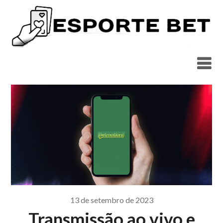
Skip
to
content
13 de setembro de 2023
Transmissão ao vivo e