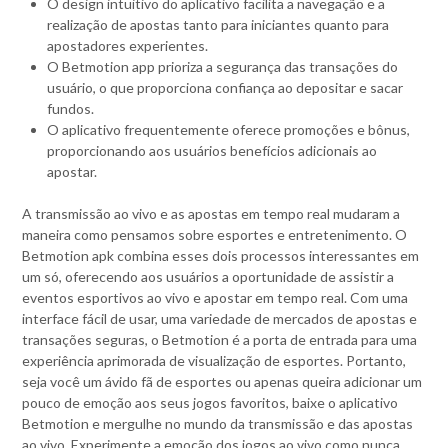
O design intuitivo do aplicativo facilita a navegação e a
realização de apostas tanto para iniciantes quanto para
apostadores experientes.
O Betmotion app prioriza a segurança das transações do
usuário, o que proporciona confiança ao depositar e sacar
fundos.
O aplicativo frequentemente oferece promoções e bônus,
proporcionando aos usuários benefícios adicionais ao
apostar.
A transmissão ao vivo e as apostas em tempo real mudaram a
maneira como pensamos sobre esportes e entretenimento. O
Betmotion apk combina esses dois processos interessantes em
um só, oferecendo aos usuários a oportunidade de assistir a
eventos esportivos ao vivo e apostar em tempo real. Com uma
interface fácil de usar, uma variedade de mercados de apostas e
transações seguras, o Betmotion é a porta de entrada para uma
experiência aprimorada de visualização de esportes. Portanto,
seja você um ávido fã de esportes ou apenas queira adicionar um
pouco de emoção aos seus jogos favoritos, baixe o aplicativo
Betmotion e mergulhe no mundo da transmissão e das apostas
ao vivo. Experimente a emoção dos jogos ao vivo como nunca