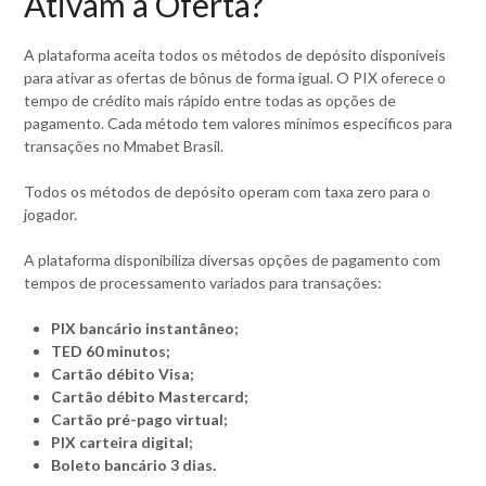
Ativam a Oferta?
A plataforma aceita todos os métodos de depósito disponíveis
para ativar as ofertas de bônus de forma igual. O PIX oferece o
tempo de crédito mais rápido entre todas as opções de
pagamento. Cada método tem valores mínimos específicos para
transações no Mmabet Brasil.
Todos os métodos de depósito operam com taxa zero para o
jogador.
A plataforma disponibiliza diversas opções de pagamento com
tempos de processamento variados para transações:
PIX bancário instantâneo;
TED 60 minutos;
Cartão débito Visa;
Cartão débito Mastercard;
Cartão pré-pago virtual;
PIX carteira digital;
Boleto bancário 3 dias.