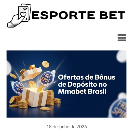
Skip
to
content
18 de junho de 2026