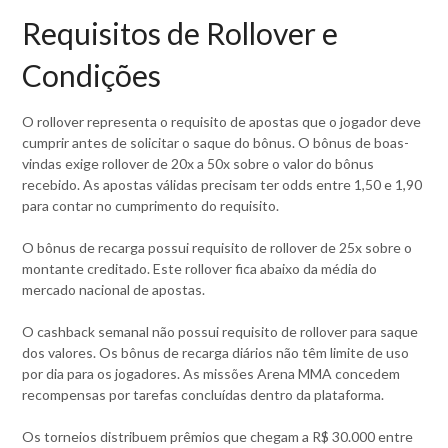
Requisitos de Rollover e
Condições
O rollover representa o requisito de apostas que o jogador deve
cumprir antes de solicitar o saque do bônus. O bônus de boas-
vindas exige rollover de 20x a 50x sobre o valor do bônus
recebido. As apostas válidas precisam ter odds entre 1,50 e 1,90
para contar no cumprimento do requisito.
O bônus de recarga possui requisito de rollover de 25x sobre o
montante creditado. Este rollover fica abaixo da média do
mercado nacional de apostas.
O cashback semanal não possui requisito de rollover para saque
dos valores. Os bônus de recarga diários não têm limite de uso
por dia para os jogadores. As missões Arena MMA concedem
recompensas por tarefas concluídas dentro da plataforma.
Os torneios distribuem prêmios que chegam a R$ 30.000 entre