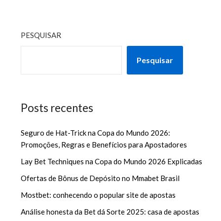
PESQUISAR
Pesquisar
Posts recentes
Seguro de Hat-Trick na Copa do Mundo 2026:
Promoções, Regras e Benefícios para Apostadores
Lay Bet Techniques na Copa do Mundo 2026 Explicadas
Ofertas de Bônus de Depósito no Mmabet Brasil
Mostbet: conhecendo o popular site de apostas
Análise honesta da Bet dá Sorte 2025: casa de apostas