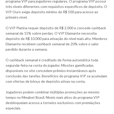
programa VIP para jogadores regulares. O programa VIP possui
três níveis diferentes com requisitos específicos de depósito. O
VIP Ouro exige depósito mínimo de R$ 500 para acesso ao
primeiro nível.
O VIP Platina requer depósito de R$ 2.000 e concede cashback
semanal de 15% sobre perdas. O VIP Diamante necessita
depósito de R$ 10.000 para ativação do nível mais alto. Membros
Diamante recebem cashback semanal de 20% sobre o valor
perdido durante a semana.
O cashback semanal é creditado de forma automática toda
segunda-feira na conta do jogador. Missões gamificadas
disponíveis no site concedem prêmios instantâneos após
conclusão das tarefas. Benefícios do programa VIP se acumulam
com ofertas de bônus de depósito ativas na conta.
Jogadores podem combinar múltiplas promoções ao mesmo
tempo no Mmabet Brasil. Níveis mais altos do programa VIP
desbloqueiam acesso a torneios exclusivos com premiações
especiais.