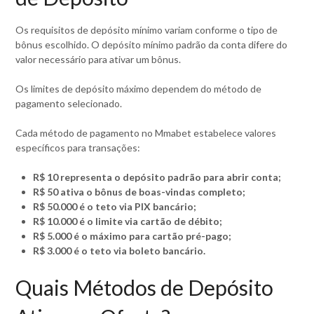
Os requisitos de depósito mínimo variam conforme o tipo de
bônus escolhido. O depósito mínimo padrão da conta difere do
valor necessário para ativar um bônus.
Os limites de depósito máximo dependem do método de
pagamento selecionado.
Cada método de pagamento no Mmabet estabelece valores
específicos para transações:
R$ 10 representa o depósito padrão para abrir conta;
R$ 50 ativa o bônus de boas-vindas completo;
R$ 50.000 é o teto via PIX bancário;
R$ 10.000 é o limite via cartão de débito;
R$ 5.000 é o máximo para cartão pré-pago;
R$ 3.000 é o teto via boleto bancário.
Quais Métodos de Depósito