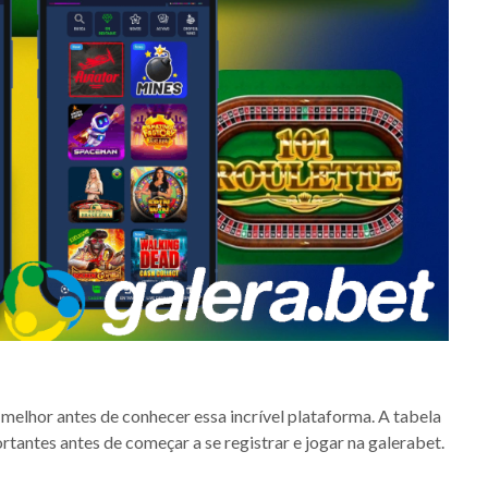
melhor antes de conhecer essa incrível plataforma. A tabela
tantes antes de começar a se registrar e jogar na galerabet.