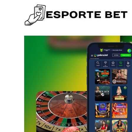
Skip
to
content