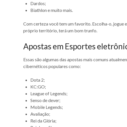
Dardos;
Biathlon e muito mais.
Com certeza você tem um favorito. Escolha-o, jogue 
próprio território, terá um bom trunfo.
Apostas em Esportes eletrôni
Essas são algumas das apostas mais comuns atualmen
cibernéticos populares como:
Dota 2;
KC:GO;
League of Legends;
Senso de dever;
Mobile Legends;
Avaliação;
Rei da Glória;