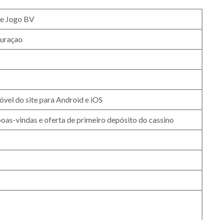
de Jogo BV
Curaçao
móvel do site para Android e iOS
oas-vindas e oferta de primeiro depósito do cassino