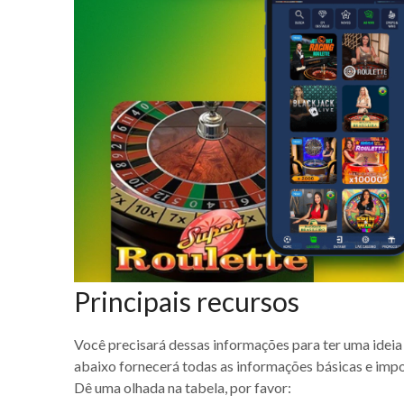
Principais recursos
Você precisará dessas informações para ter uma ideia 
abaixo fornecerá todas as informações básicas e impor
Dê uma olhada na tabela, por favor: