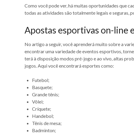
Como você pode ver, há muitas oportunidades que cada
todas as atividades são totalmente legais e seguras, p
Apostas esportivas on-line e
No artigo a seguir, você aprenderá muito sobre a var
encontrar uma variedade de eventos esportivos, torne
terá à disposição modos pré-jogo e ao vivo, altas proba
jogos. Aqui você encontrará esportes como:
Futebol;
Basquete;
Grande tênis;
Vôlei;
Críquete;
Handebol;
Tênis de mesa;
Badminton;