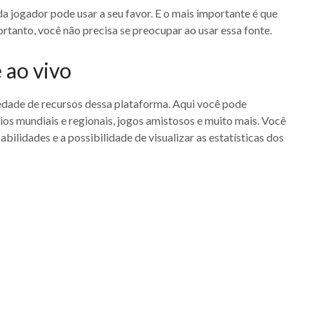
 jogador pode usar a seu favor. E o mais importante é que
ortanto, você não precisa se preocupar ao usar essa fonte.
 ao vivo
iedade de recursos dessa plataforma. Aqui você pode
ios mundiais e regionais, jogos amistosos e muito mais. Você
bilidades e a possibilidade de visualizar as estatísticas dos