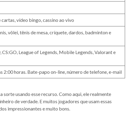
e cartas, vídeo bingo, cassino ao vivo
nis, vôlei, tênis de mesa, críquete, dardos, badminton e
y, CS:GO, League of Legends, Mobile Legends, Valorant e
s 2:00 horas. Bate-papo on-line, número de telefone, e-mail
a sorte usando esse recurso. Como aqui, ele realmente
inheiro de verdade. E muitos jogadores que usam essas
dos impressionantes e muito bons.