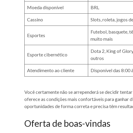
Moeda disponível
BRL
Cassino
Slots, roleta, jogos d
Futebol, basquete, tê
Esportes
muito mais
Dota 2, King of Glor
Esporte cibernético
outros
Atendimento ao cliente
Disponível das 8:00 à
Você certamente não se arrependerá se decidir tentar 
oferece as condições mais confortáveis para ganhar d
oportunidades de forma correta e precisa têm resulta
Oferta de boas-vindas