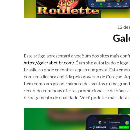
12 de
Gal
Este artigo apresentará a você um dos sites mais confi
https://galerabet.br.com/
. É um site autorizado e leg
brasileiro pode encontrar aqui o que gosta. Esta emp
com uma licença emitida pelo governo de Curaçao. Aqu
bem como um grande número de eventos e uma grande c
recebido com boas ofertas promocionais e de bônus.
de pagamento de qualidade. Você pode ler mais detalhe